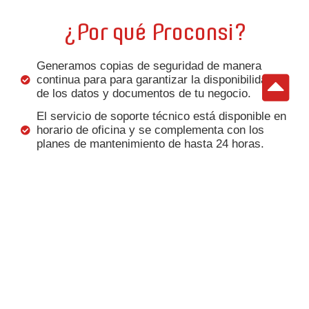
¿Por qué Proconsi?
Generamos copias de seguridad de manera
Vo
continua para para garantizar la disponibilidad
de los datos y documentos de tu negocio.
El servicio de soporte técnico está disponible en
horario de oficina y se complementa con los
planes de mantenimiento de hasta 24 horas.
Nuestros profesionales están cualificados para
resolver cualquier duda acerca de la tecnología
implantada en tu empresa.
Garantizamos la máxima calidad en todos
nuestros productos y servicios acreditando
varios
certificado de calidad
que avalan nuestro trabajo.