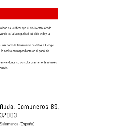
nalidad es verificar que el envío está siendo
endo así a la seguridad del sitio web y la
s, así como la transmisión de datos a Google.
 la cookie correspondiente en el panel de
o enviándonos su consulta directamente a través
mulario.
Avda. Comuneros 89,
37003
Salamanca (España)