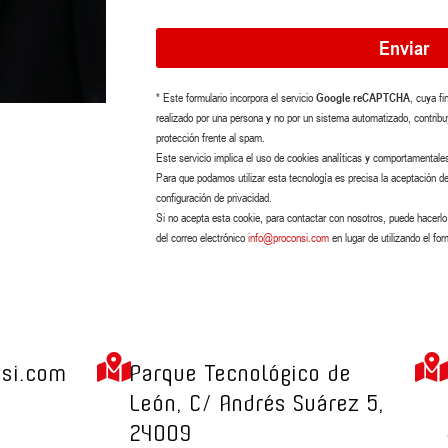
Enviar
* Este formulario incorpora el servicio
Google reCAPTCHA
, cuya fi
realizado por una persona y no por un sistema automatizado, contribuy
protección frente al spam.
Este servicio implica el uso de cookies analíticas y comportamentale
Para que podamos utilizar esta tecnología es precisa la aceptación de
configuración de privacidad.
Si no acepta esta cookie, para contactar con nosotros, puede hacerl
del correo electrónico
info@proconsi.com
en lugar de utilizando el for
si.com
Parque Tecnológico de
León, C/ Andrés Suárez 5,
24009