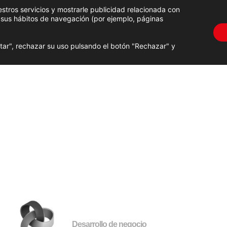
estros servicios y mostrarle publicidad relacionada con
e sus hábitos de navegación (por ejemplo, páginas
Empresa
Empleo
Contacto
tar", rechazar su uso pulsando el botón "Rechazar" y
cional de la Protección de
roteger fácilmente tus dat
Desarrollo de negocio