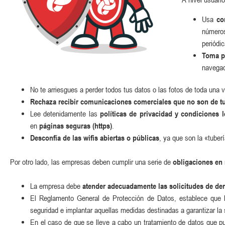
Usa
co
números
periódic
Toma p
navegad
No te arriesgues a perder todos tus datos o las fotos de toda una v
Rechaza recibir comunicaciones comerciales que no son de tu
Lee detenidamente las
políticas de privacidad y condiciones l
en
páginas seguras (https)
.
Desconfía de las wifis abiertas o públicas
, ya que son la «tuber
Por otro lado, las empresas deben cumplir una serie de
obligaciones en 
La empresa debe
atender adecuadamente las solicitudes de der
El Reglamento General de Protección de Datos, establece que l
seguridad e implantar aquellas medidas destinadas a garantizar la 
En el caso de que se lleve a cabo un tratamiento de datos que pud