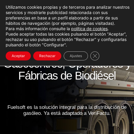
Volver arriba
contenido
Utilizamos cookies propias y de terceros para analizar nuestros
SOP
Abri
ORT
servicios y mostrarle publicidad relacionada con sus
E
preferencias en base a un perfil elaborado a partir de sus
hábitos de navegación (por ejemplo, páginas visitadas).
Para más información consulte la
política de cookies
.
Puede aceptar todas las cookies pulsando el botón "Aceptar",
Fuelsoft
rechazar su uso pulsando el botón "Rechazar" y configurarlas
pulsando el botón "Configurar".
Software de gestión para
Cerrar el banner d
Aceptar
Rechazar
Ajustes
Gasocentros, Operadores y
Fábricas de Biodiésel
Fuelsoft es la solución integral para la
distribución de
gasóleo
. Ya está adaptado a VeriFactu.