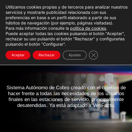
Volver arriba
contenido
Utilizamos cookies propias y de terceros para analizar nuestros
SOP
Abri
ORT
servicios y mostrarle publicidad relacionada con sus
E
preferencias en base a un perfil elaborado a partir de sus
hábitos de navegación (por ejemplo, páginas visitadas).
Para más información consulte la
política de cookies
.
Puede aceptar todas las cookies pulsando el botón "Aceptar",
SAC Maxi
rechazar su uso pulsando el botón "Rechazar" y configurarlas
pulsando el botón "Configurar".
Sistema Autónomo de
Cerrar el banner d
Cobro
Aceptar
Rechazar
Ajustes
Sistema Autónomo de Cobro
creado con el objetivo de
hacer frente a todas las necesidades de los usuarios
finales en las estaciones de servicio, principalmente
desatendidas. Ya está adaptado a VeriFactu.